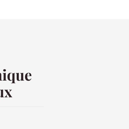
nique
ux