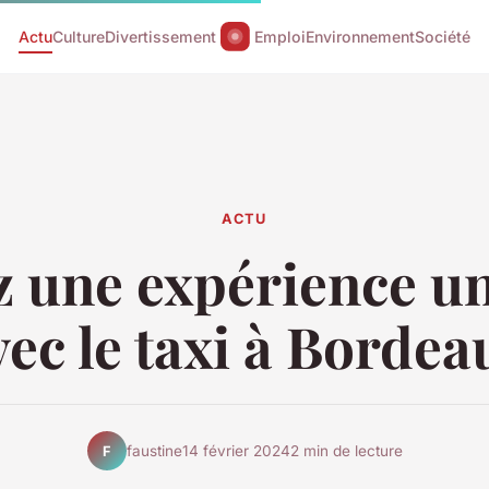
Actu
Culture
Divertissement
Emploi
Environnement
Société
ACTU
z une expérience u
vec le taxi à Bordea
faustine
14 février 2024
2 min de lecture
F