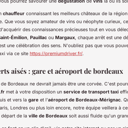
 vous pourrez savourer une
dégustation
de
vins
là où ils so
un
chauffeur
connaissant les meilleurs châteaux de la région
le. Que vous soyez amateur de vins ou néophyte curieux, ce
d'acquérir des connaissances précieuses tout en vous délec
aint-Émilion
,
Pauillac
ou
Margaux
, chaque arrêt est une d
est une célébration des sens. N'oubliez pas que vous po
xi via ce site
https://premiumdriver.fr/
.
rts aisés : gare et aéroport de bordeaux
r de Bordeaux ne devrait jamais être une corvée. C'est pour
fr
met à votre disposition un
service de transport taxi
effi
is et vers la
gare
et l'
aéroport de Bordeaux-Mérignac
. Q
Paris, Londres ou plus loin encore, notre équipe veillera à c
e départ de la
ville de Bordeaux
soit aussi fluide qu'un gran