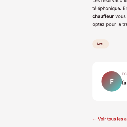
Les réservations
téléphonique. E
chauffeur
vous a
optez pour la tr
Actu
EC
F
fa
← Voir tous les a