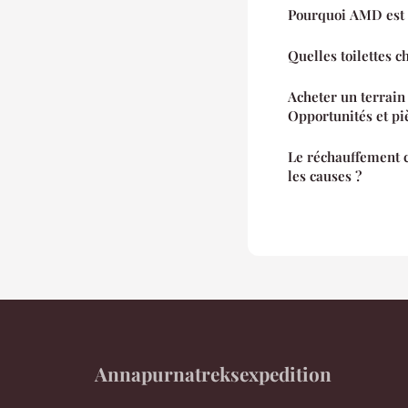
Pourquoi AMD est 
Quelles toilettes 
Acheter un terrain
Opportunités et pi
Le réchauffement c
les causes ?
Annapurnatreksexpedition