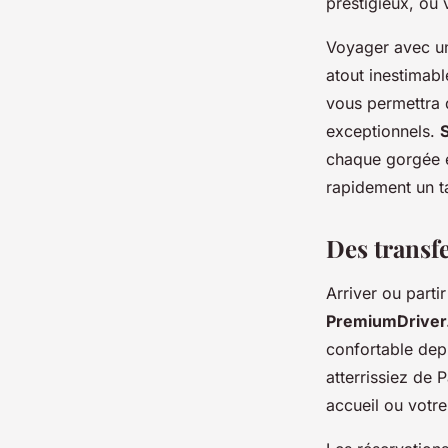
prestigieux, où
Voyager avec 
atout inestimab
vous permettra 
exceptionnels.
S
chaque gorgée 
rapidement un ta
Des transfe
Arriver ou parti
PremiumDriver.
confortable depu
atterrissiez de 
accueil ou votr