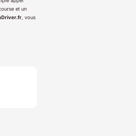
imple appel
course et un
Driver.fr
, vous