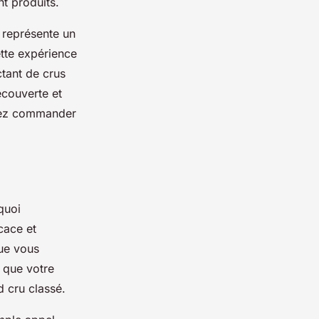
nt produits.
 représente un
tte expérience
tant de crus
écouverte et
uvez commander
quoi
cace et
ue vous
e que votre
d cru classé.